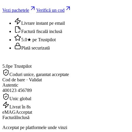
Vezi pachetele
Verifică un cod
Livrare instant pe email
Factură fiscală inclusă
5.0★ pe Trustpilot
Plată securizată
5.0
pe Trustpilot
Coduri unice, garantat acceptate
Cod de bare · Validat
Autentic
400123 456789
Unic global
Livrat în 8s
eMAG
Acceptat
Factură
Inclusă
Acceptat pe platformele unde vinzi