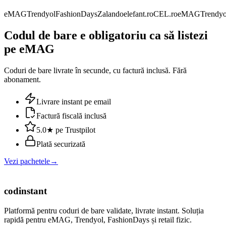
eMAG
Trendyol
FashionDays
Zalando
elefant.ro
CEL.ro
eMAG
Trendyo
Codul de bare e obligatoriu ca să listezi
pe eMAG
Coduri de bare livrate în secunde, cu factură inclusă. Fără
abonament.
Livrare instant pe email
Factură fiscală inclusă
5.0★ pe Trustpilot
Plată securizată
Vezi pachetele
→
cod
instant
Platformă pentru coduri de bare validate, livrate instant. Soluția
rapidă pentru eMAG, Trendyol, FashionDays și retail fizic.