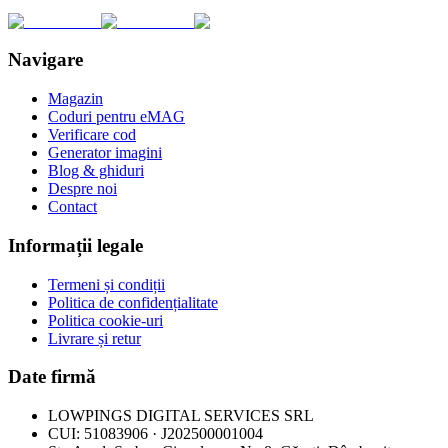
Navigare
Magazin
Coduri pentru eMAG
Verificare cod
Generator imagini
Blog & ghiduri
Despre noi
Contact
Informații legale
Termeni și condiții
Politica de confidențialitate
Politica cookie-uri
Livrare și retur
Date firmă
LOWPINGS DIGITAL SERVICES SRL
CUI: 51083906 · J202500001004