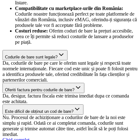
listare.
Compatibilitate cu marketplace-urile din România:
Codurile noastre funcționează perfect pe toate platformele de
vânzări din România, inclusiv eMAG, oferindu-ți siguranța că
produsele tale vor fi acceptate fără probleme.
Costuri reduse:
Oferim coduri de bare la prețuri accesibile,
ceea ce îți permite să reduci costurile de lansare a produselor
pe piață.
Codurile de bare sunt legale?
Da, codurile de bare pe care le oferim sunt legale și respectă toate
normele internaționale. Fiecare cod este unic și poate fi folosit pentru
a identifica produsele tale, oferind credibilitate în fața clienților și
partenerilor comerciali.
Oferiti factura pentru codurile de bare?
Da, desigur, factura fiscala este trimisa imediat dupa ce comanda
este achitata.
Este dificil de obținut un cod de bare?
Nu. Procesul de achiziționare a codurilor de bare de la noi este
simplu și rapid. Odată ce ai completat comanda, codurile sunt
generate și trimise automat către tine, astfel încât să le poți folosi
imediat.
Ghid complet