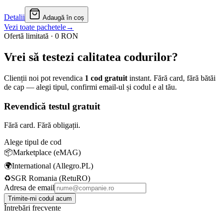
Detalii
Adaugă în coș
Vezi toate pachetele
→
Ofertă limitată · 0 RON
Vrei să testezi
calitatea codurilor?
Clienții noi pot revendica
1 cod gratuit
instant. Fără card, fără bătăi
de cap — alegi tipul, confirmi email-ul și codul e al tău.
Revendică testul gratuit
Fără card. Fără obligații.
Alege tipul de cod
📦
Marketplace (eMAG)
🌍
International (Allegro.PL)
♻️
SGR Romania (RetuRO)
Adresa de email
Trimite-mi codul acum
Întrebări frecvente