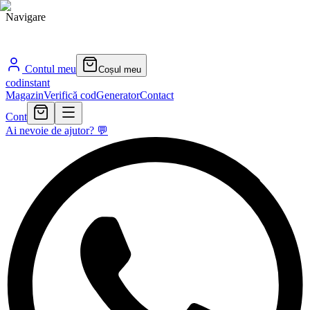
Navigare
Contul meu
Coșul meu
cod
instant
Magazin
Verifică cod
Generator
Contact
Cont
Ai nevoie de ajutor? 💬